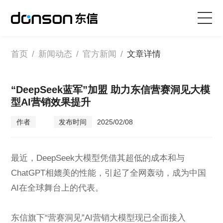
首页
首页
/
新闻动态
/
官方新闻
/
文章详情
核心技术
“DeepSeek蓝军”加盟 助力东信营赛洞见大模
型AI营销效果提升
营销产品矩阵
作者
发布时间
2025/02/08
解决方案
最近，DeepSeek大模型凭借其超低的成本和与
新闻动态
ChatGPT相媲美的性能，引起了全网轰动，成为中国
AI在全球舞台上的代表。
关于东信
东信旗下“营赛洞见”AI营销大模型现已全面接入