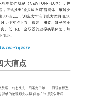
模型形成双模型协同机制（CatVTON-FLUX），并
提示工程，正式推出“虚拟试衣间”智能体。该解决
90%以上，训练成本较传统方案降低10
同时，还支持上衣、裤装、裙装、鞋子等全
保真、低门槛、全场景的虚拟换装体验，加
业闭环。
a.com/square
四大痛点
微纹理、动态反光、图案定位等），而现有模型
姿态驱动的物理形变模拟”间存在资源竞争矛盾。