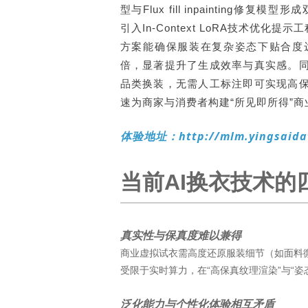
型与Flux fill inpainting修复
引入In-Context LoRA技术优化
方案能确保服装在复杂姿态下贴合度达
倍，显著提升了生成效率与真实感。
品类换装，无需人工标注即可实现高
速为商家与消费者构建“所见即所得”商
体验地址：http://mlm.yingsaidat
当前AI换衣技术的
真实性与保真度难以兼得
商业虚拟试衣需高度还原服装细节（如面料
受限于实时算力，在“高保真纹理渲染”与“
泛化能力与个性化体验相互矛盾