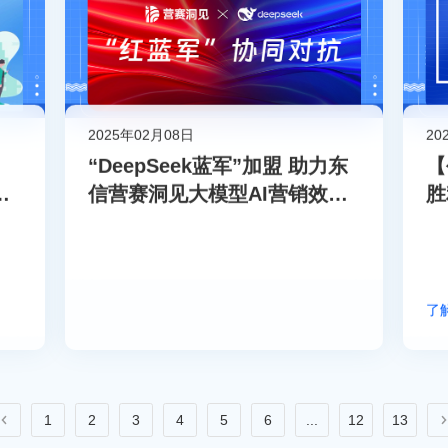
2025年02月08日
20
“DeepSeek蓝军”加盟 助力东
【
未
信营赛洞见大模型AI营销效果
胜
提升
了
1
2
3
4
5
6
...
12
13