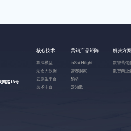
核心技术
营销产品矩阵
解决方
算法模型
inSai Hilight
数智营销
湖仓大数据
营赛洞察
数智商业
云原生平台
鹊桥
南路18号
技术中台
云知数