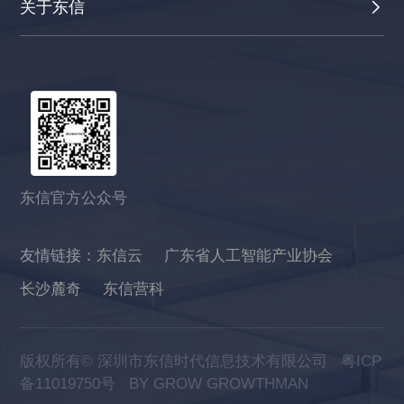
关于东信
东信官方公众号
友情链接：
东信云
广东省人工智能产业协会
长沙麓奇
东信营科
版权所有© 深圳市东信时代信息技术有限公司
粤ICP
备11019750号
BY GROW GROWTHMAN