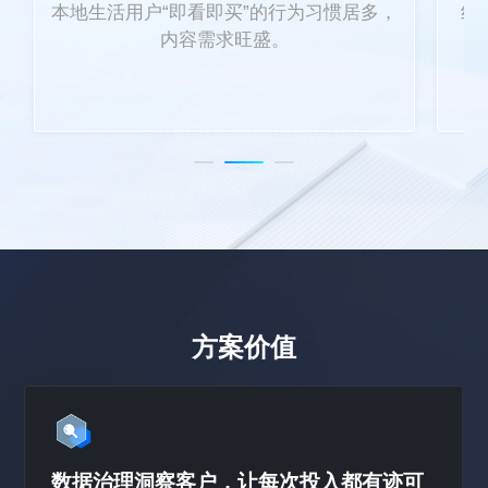
本地生活用户“即看即买”的行为习惯居多，
线
内容需求旺盛。
方案价值
数据治理洞察客户，让每次投入都有迹可