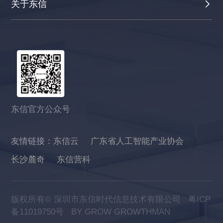
关于东信
东信官方公众号
友情链接：
东信云
广东省人工智能产业协会
长沙麓奇
东信营科
版权所有© 深圳市东信时代信息技术有限公司
粤ICP
备11019750号
BY GROW GROWTHMAN