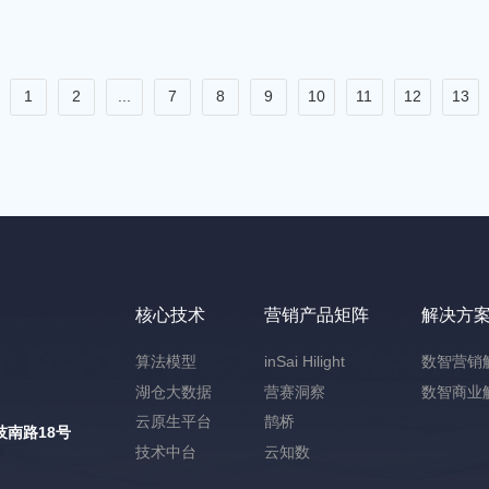
1
2
...
7
8
9
10
11
12
13
核心技术
营销产品矩阵
解决方
算法模型
inSai Hilight
数智营销
湖仓大数据
营赛洞察
数智商业
云原生平台
鹊桥
南路18号
技术中台
云知数