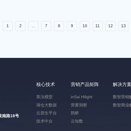
1
2
...
7
8
9
10
11
12
13
核心技术
营销产品矩阵
解决方
算法模型
inSai Hilight
数智营销
湖仓大数据
营赛洞察
数智商业
云原生平台
鹊桥
南路18号
技术中台
云知数