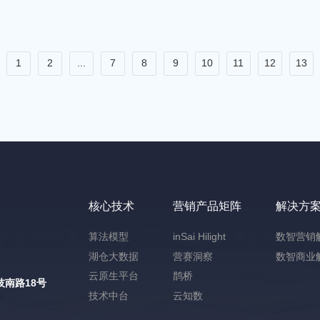
1
2
...
7
8
9
10
11
12
13
核心技术
营销产品矩阵
解决方
算法模型
inSai Hilight
数智营销
湖仓大数据
营赛洞察
数智商业
云原生平台
鹊桥
南路18号
技术中台
云知数