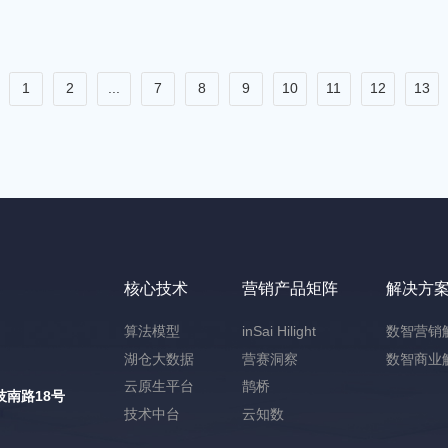
1
2
...
7
8
9
10
11
12
13
核心技术
营销产品矩阵
解决方
算法模型
inSai Hilight
数智营销
湖仓大数据
营赛洞察
数智商业
云原生平台
鹊桥
南路18号
技术中台
云知数