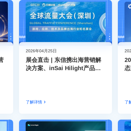
2026年04月25日
20
营
展会直击 | 东信携出海营销解
2
决方案、inSai Hilight产品亮
态
相GTC全球流量大会
项
了解详情
了