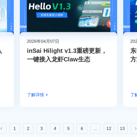
2026年04月07日
20
入
inSai Hilight v1.3重磅更新，
东
一键接入龙虾Claw生态
方
了解详情
了
1
2
3
4
5
6
...
12
13