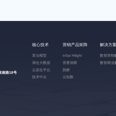
核心技术
营销产品矩阵
解决方
算法模型
inSai Hilight
数智营销
湖仓大数据
营赛洞察
数智商业
云原生平台
鹊桥
南路18号
技术中台
云知数