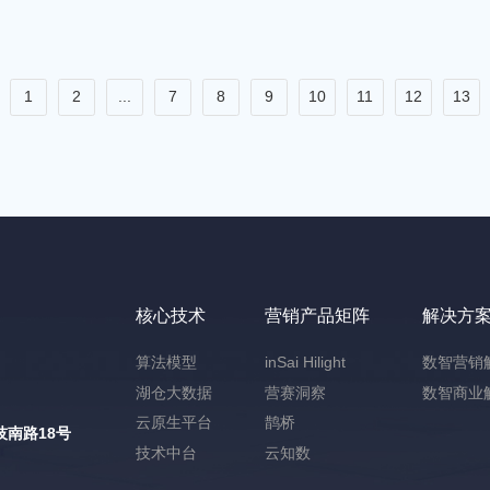
1
2
...
7
8
9
10
11
12
13
核心技术
营销产品矩阵
解决方
算法模型
inSai Hilight
数智营销
湖仓大数据
营赛洞察
数智商业
云原生平台
鹊桥
南路18号
技术中台
云知数