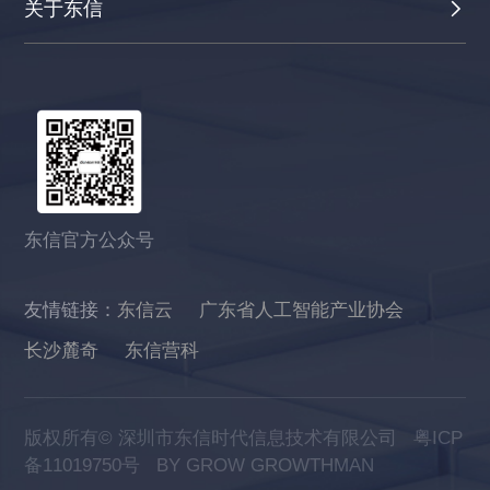
关于东信
东信官方公众号
友情链接：
东信云
广东省人工智能产业协会
长沙麓奇
东信营科
版权所有© 深圳市东信时代信息技术有限公司
粤ICP
备11019750号
BY GROW GROWTHMAN