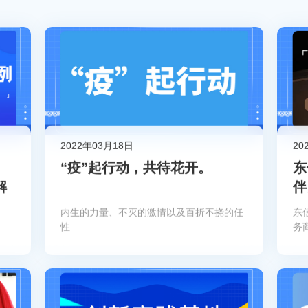
2022年03月18日
20
“疫”起行动，共待花开。
东
解
伴
内生的力量、不灭的激情以及百折不挠的任
东
性
务