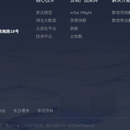
核心技术
营销产品矩阵
解决方
算法模型
inSai Hilight
数智营销
湖仓大数据
营赛洞察
数智商业
云原生平台
鹊桥
南路18号
技术中台
云知数
协会
长沙麓奇
东信营科
公司
粤ICP备11019750号
BY GROW GROWTHMAN