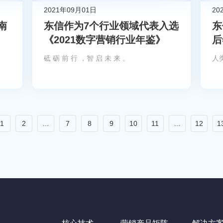
2021年09月01日
20
南
东信作为7个行业领域代表入选
东
《2021数字营销行业年鉴》
后
砥 砺 前 行 ，智 启 未 来 。
人
1
2
...
7
8
9
10
11
...
12
1