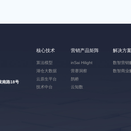
核心技术
营销产品矩阵
解决方
算法模型
inSai Hilight
数智营销
湖仓大数据
营赛洞察
数智商业
云原生平台
鹊桥
南路18号
技术中台
云知数