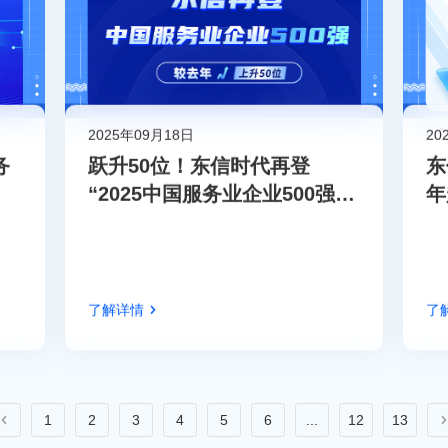
2025年09月18日
20
务
跃升50位！东信时代再登
东
“2025中国服务业企业500强”
年
榜单
了解详情
了
1
2
3
4
5
6
...
12
13