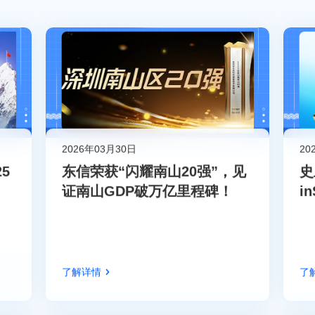
2026年03月30日
20
5
东信荣获“闪耀南山20强”，见
史
证南山GDP破万亿里程碑！
i
了解详情
了