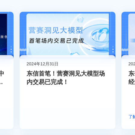
2024年12月31日
20
中
东信首笔！营赛洞见大模型场
东
研
内交易已完成！
经
列
了