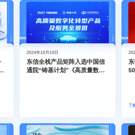
2024年10月10日
20
务
东信全栈产品矩阵入选中国信
东
步
通院“铸基计划”《高质量数字
5
化转型产品及服务全景图》
1
升
了