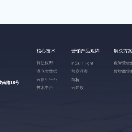
核心技术
营销产品矩阵
解决方
算法模型
inSai Hilight
数智营销
湖仓大数据
营赛洞察
数智商业
云原生平台
鹊桥
南路18号
技术中台
云知数