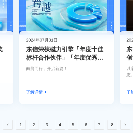
2024年07月31日
20
奖
东信荣获磁力引擎「年度十佳
东
标杆合作伙伴」「年度优秀合
创
作伙伴」，与快手共同携手跨
快
向势而行，开启新篇！
以
越、共拓新局
态
了解详情
了
1
2
3
4
5
6
7
8