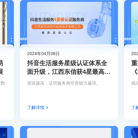
2024年04月08日
20
易
抖音生活服务星级认证体系全
重
展
面升级，江西东信获4星最高等
《
级认证
技
业数
星级越高，证明服务商经营能力越强。
揭
了解详情
了