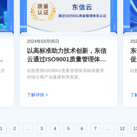
2024年03月05日
20
以高标准助力技术创新，东信
东
交
云通过ISO9001质量管理体系
促
认证
经济
全面贯彻ISO9001质量管理体系标准要求，
以
持续引领产业健康有序发展。
了解详情
了
1
2
...
3
4
5
6
7
...
12
1