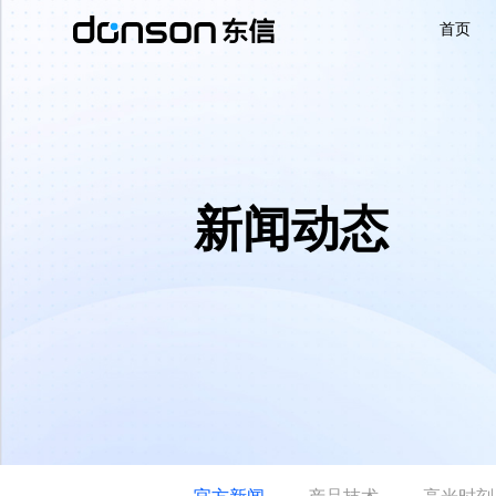
首页
首页
核心技术
新闻动态
营销产品矩阵
解决方案
新闻动态