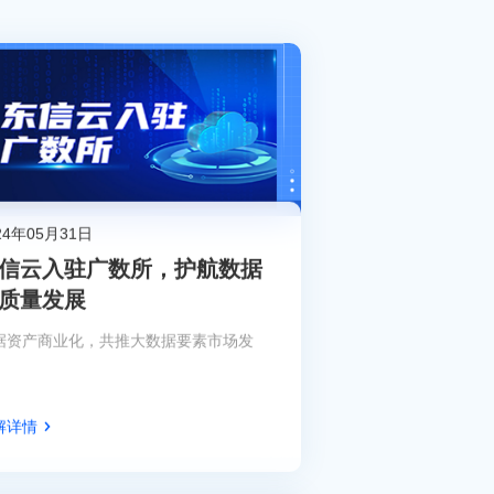
24年05月31日
信云入驻广数所，护航数据
质量发展
据资产商业化，共推大数据要素市场发
。
解详情