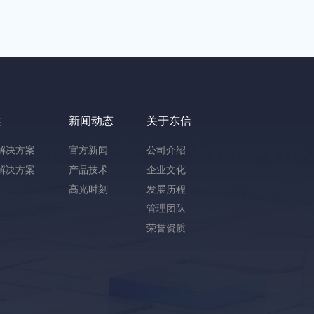
案
新闻动态
关于东信
解决方案
官方新闻
公司介绍
解决方案
产品技术
企业文化
高光时刻
发展历程
管理团队
荣誉资质